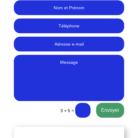
Envoyer
=
3 + 5