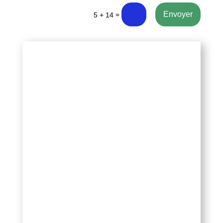
Envoyer
=
5 + 14