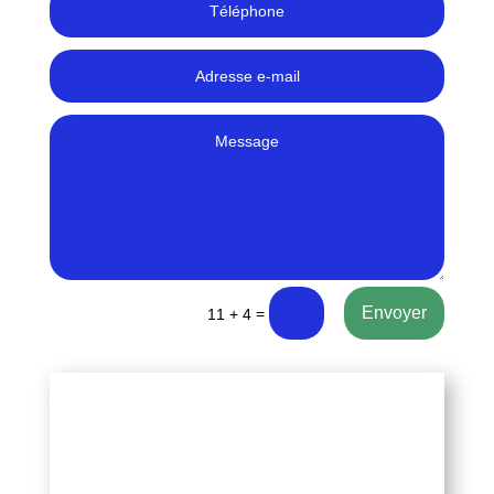
Envoyer
=
11 + 4