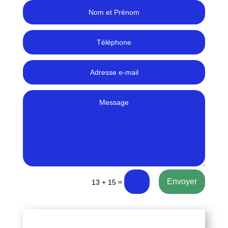
Envoyer
=
13 + 15