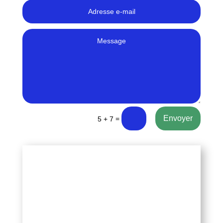
Envoyer
=
5 + 7