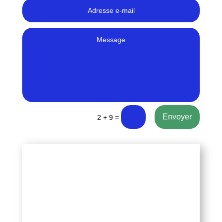
Envoyer
=
2 + 9